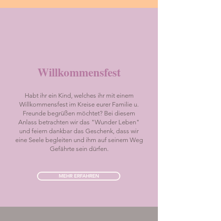
Willkommensfest
Habt ihr ein Kind, welches ihr mit einem
Willkommensfest im Kreise eurer Familie u.
Freunde begrüßen möchtet? Bei diesem
Anlass betrachten wir das "Wunder Leben"
und feiern dankbar das Geschenk, dass wir
eine Seele begleiten und ihm auf seinem Weg
Gefährte sein dürfen.
MEHR ERFAHREN