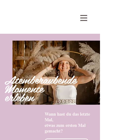
Atemberaubende
Momente
erleben
Wann hast du das letzte
Mal,
etwas zum ersten Mal
gemacht?