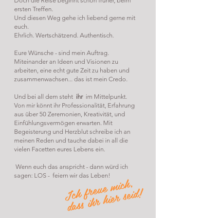
Doch die Reise beginnt schon früher, beim
ersten Treffen.
Und diesen Weg gehe ich liebend gerne mit
euch.
Ehrlich. Wertschätzend. Authentisch.
Eure Wünsche - sind mein Auftrag.
Miteinander an Ideen und Visionen zu
arbeiten, eine echt gute Zeit zu haben und
zusammenwachsen... das ist mein Credo.
Und bei all dem steht
ihr
im Mittelpunkt.
Von mir könnt ihr Professionalität, Erfahrung
aus über 50 Zeremonien, Kreativität, und
Einfühlungsvermögen erwarten. Mit
Begeisterung und Herzblut schreibe ich an
meinen Reden und tauche dabei in all die
vielen Facetten eures Lebens ein.
Wenn euch das anspricht - dann würd ich
sagen: LOS - feiern wir das Leben!
Ich fre
ue
mich,
d
ass ihr hier seid!