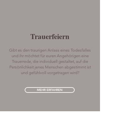
Trauerfeiern
Gibt es den traurigen Anlass eines Todesfalles
und ihr möchtet für euren Angehörigen eine
Trauerrede, die individuell gestaltet, auf die
Persönlichkeit jenes Menschen abgestimmt ist
und gefühlvoll vorgetragen wird?
MEHR ERFAHREN