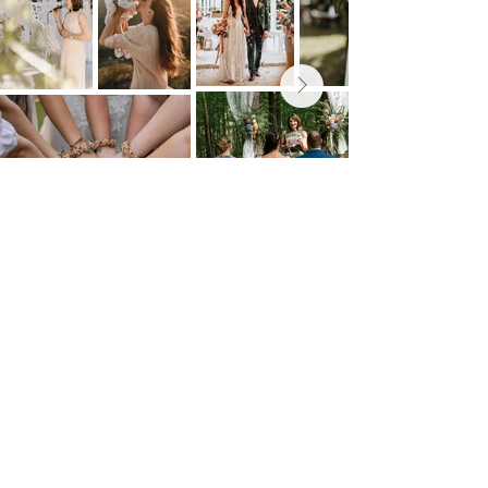
FEEDBACK
Liebe Elisabeth, du hast unsere Trauung zu etwas ganz
Besonderem gemacht. Schon beim ersten
Kennenlernen haben wir gespürt, dass du dir mit so
viel Herz, Humor und Einfühlungsvermögen Zeit für