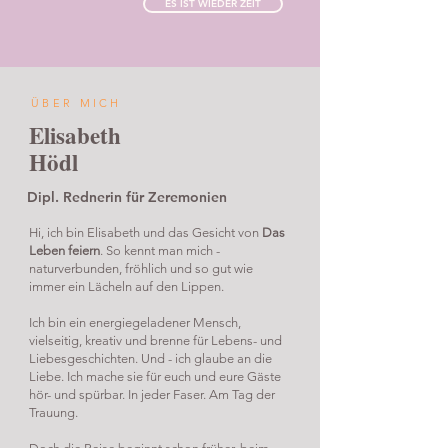
ES IST WIEDER ZEIT
ÜBER MICH
Elisabeth
Hödl
Dipl. Rednerin für Zeremonien
Hi, ich bin Elisabeth und das Gesicht von
Das
Leben feiern
. So kennt man mich -
naturverbunden, fröhlich und so gut wie
immer ein Lächeln auf den Lippen.
Ich bin ein energiegeladener Mensch,
vielseitig, kreativ und brenne für Lebens- und
Liebesgeschichten. Und - ich glaube an die
Liebe. Ich mache sie für euch und eure Gäste
hör- und spürbar. In jeder Faser. Am Tag der
Trauung.