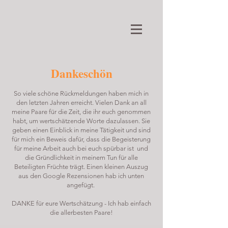
Dankeschön
So viele schöne Rückmeldungen haben mich in
den letzten Jahren erreicht. Vielen Dank an all
meine Paare für die Zeit, die ihr euch genommen
habt, um wertschätzende Worte dazulassen. Sie
geben einen Einblick in meine Tätigkeit und sind
für mich ein Beweis dafür, dass die Begeisterung
für meine Arbeit auch bei euch spürbar ist und
die Gründlichkeit in meinem Tun für alle
Beteiligten Früchte trägt. Einen kleinen Auszug
aus den Google Rezensionen hab ich unten
angefügt.
DANKE für eure Wertschätzung - Ich hab einfach
die allerbesten Paare!