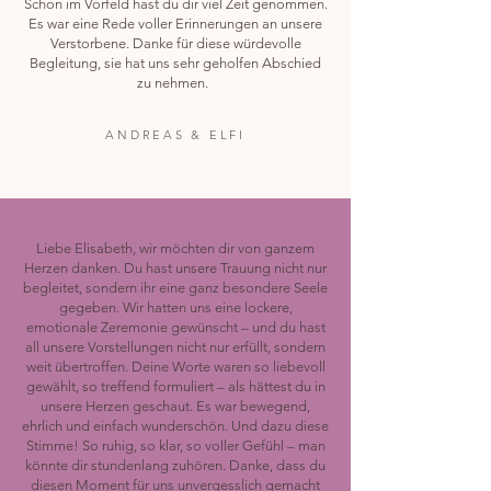
Schon im Vorfeld hast du dir viel Zeit genommen.
Es war eine Rede voller Erinnerungen an unsere
Verstorbene. Danke für diese würdevolle
Begleitung, sie hat uns sehr geholfen Abschied
zu nehmen.
ANDREAS & ELFI
Liebe Elisabeth, wir möchten dir von ganzem
Herzen danken. Du hast unsere Trauung nicht nur
begleitet, sondern ihr eine ganz besondere Seele
gegeben. Wir hatten uns eine lockere,
emotionale Zeremonie gewünscht – und du hast
all unsere Vorstellungen nicht nur erfüllt, sondern
weit übertroffen. Deine Worte waren so liebevoll
gewählt, so treffend formuliert – als hättest du in
unsere Herzen geschaut. Es war bewegend,
ehrlich und einfach wunderschön. Und dazu diese
Stimme! So ruhig, so klar, so voller Gefühl – man
könnte dir stundenlang zuhören. Danke, dass du
diesen Moment für uns unvergesslich gemacht