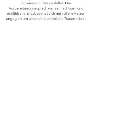
Schwiegermutter gestaltet. Das
Vorbereitungsgespräch war sehr achtsam und
einfühlsam. Elisabeth hat sich mit vollem Herzen
engagiert um eine sehr persönliche Trauerrede zu
gestalten. Bei der Verabschiedung hat sie in ihrer
Rede eine sehr gute Balance geschafft und hat
uns Hinterbliebene emotional durch die Feier
getragen. Liebe Elisabeth, wir sagen vom ganzen
Herzen Danke, dass du die Erinnerungen an
unsere Verstorbene mit so einer Wertschätzung
formuliert hast.
CORNELIA H.
MEHR FEEDBACK