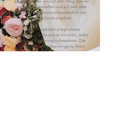
an befinden wir uns auf dem Weg, den wir
selber aktiv gestalten und auf dem viele
kleine Mosaiksteine schlussendlich das
große Ganze ergeben.
Jeder Mosaikstein prägt unsere
Lebensgeschichte und es ist schön, jeden
davon in Erinnerung zu bewahren. Das
Leben und seine Übergänge zu feiern
und/oder mit Ritualen zu begehen ist ein
Bedürfnis, um Besonderes herauszuheben,
bewusst zu ER-leben und als einzigartig und
vergänglich schätzen zu lernen.
Leben vergeht - so oder so. Es liegt an uns,
wie wir damit umgehen und es leben.
Schenken wir doch den besonderen
Momenten in unserem Leben auch eine
besondere Aufmerksamkeit und
Wertschätzung. Wie schön fühlt es sich an,
wenn wir mit dankbarer Zuwendung hinter
uns liegende Lebensabschnitte betrachten.
Wenn wir mit offenem Herzen Emotionen
zulassen, gehen wir meist gestärkt weiter und
nehmen so Schwung für die nächsten