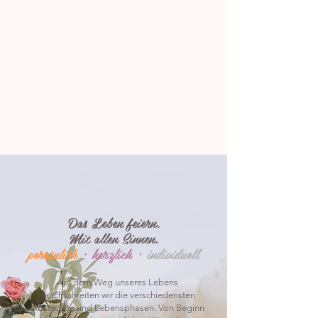
Das Leben feiern.
Mit allen Sinnen.
persönlich
·herzlich ·
individuell
Auf dem Weg unseres Lebens
durchschreiten wir die verschiedensten
Abschnitte und Lebensphasen. Von Beginn